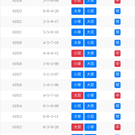
61924
3+1+0=04
小双
大单
中
61923
8+8+4=20
大单
小双
错
61922
3+5+9=17
小单
大双
错
61921
5+5+0=10
小单
大双
错
61920
4+5+7=16
大单
小双
错
61919
4+4+4=12
小双
大单
中
61918
1+6+2=09
小单
大双
中
61917
3+1+3=07
小双
大单
错
61916
1+4+1=06
小单
大双
错
61915
4+5+7=16
大双
小单
中
61914
8+1+0=09
小双
大单
错
61913
0+8+3=11
大单
小双
错
61912
8+3+9=20
大双
小单
中