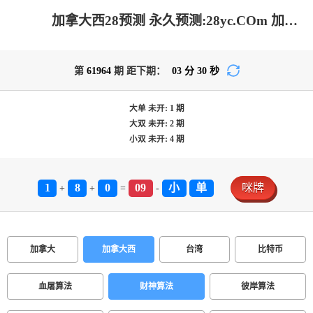
加拿大西28预测 永久预测:28yc.COm 加拿大2.8-加拿大28预测|PC开奖官网咪牌|加拿大28开奖结果预测官网_专注研究加拿大预测!
第
61964
期 距下期：
03
分
30
秒
大单
未开:
1
期
大双
未开:
2
期
小双
未开:
4
期
1
8
0
09
小
单
咪牌
+
+
=
-
加拿大
加拿大西
台湾
比特币
血屠算法
财神算法
彼岸算法