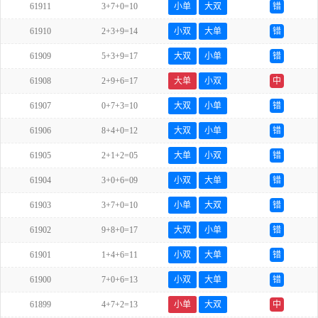
61911
3+7+0=10
小单
大双
错
61910
2+3+9=14
小双
大单
错
61909
5+3+9=17
大双
小单
错
61908
2+9+6=17
大单
小双
中
61907
0+7+3=10
大双
小单
错
61906
8+4+0=12
大双
小单
错
61905
2+1+2=05
大单
小双
错
61904
3+0+6=09
小双
大单
错
61903
3+7+0=10
小单
大双
错
61902
9+8+0=17
大双
小单
错
61901
1+4+6=11
小双
大单
错
61900
7+0+6=13
小双
大单
错
61899
4+7+2=13
小单
大双
中