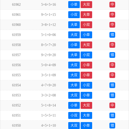
61962
5+6+5=16
小单
大双
中
61961
9+5+1=15
小双
大单
中
61960
3+8+1=12
大单
小双
中
61959
5+1+0=06
大双
小单
错
61958
8+5+7=20
小单
大双
中
61957
9+2+9=20
大单
小双
错
61956
5+0+4=09
大双
小单
中
61955
3+5+1=09
大双
小单
中
61954
4+7+9=20
大单
小双
错
61953
3+3+2=08
大双
小单
错
61952
5+1+8=14
小单
大双
中
61951
1+5+5=11
小双
大单
错
61950
4+5+1=10
大双
小单
错