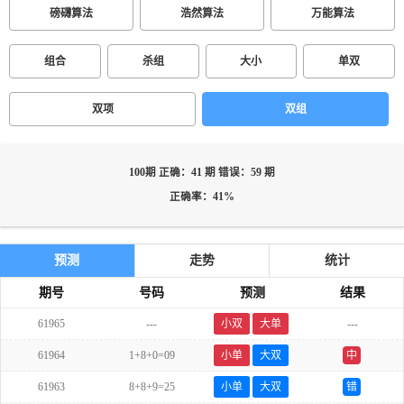
磅礴算法
浩然算法
万能算法
组合
杀组
大小
单双
双项
双组
100期 正确：41 期 错误：59 期
正确率：41%
预测
走势
统计
期号
号码
预测
结果
61965
---
小双
大单
---
61964
1+8+0=09
小单
大双
中
61963
8+8+9=25
小单
大双
错