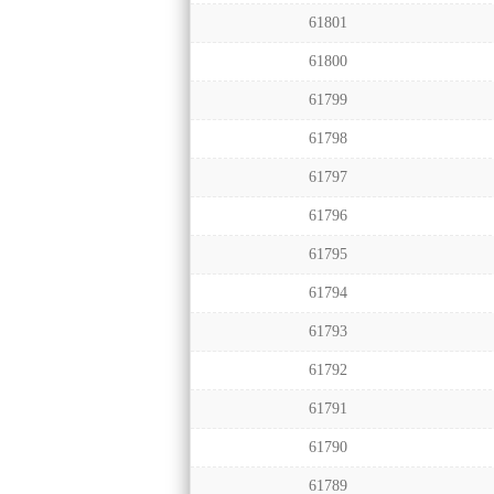
61801
61800
61799
61798
61797
61796
61795
61794
61793
61792
61791
61790
61789