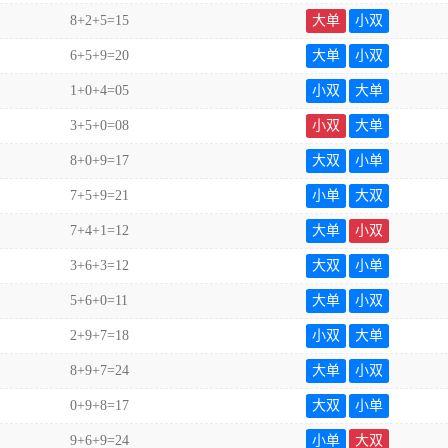
8+2+5=15
大单
小双
6+5+9=20
大单
小双
1+0+4=05
小双
大单
3+5+0=08
小双
大单
8+0+9=17
大双
小单
7+5+9=21
小单
大双
7+4+1=12
大单
小双
3+6+3=12
大双
小单
5+6+0=11
大单
小双
2+9+7=18
小双
大单
8+9+7=24
大单
小双
0+9+8=17
大双
小单
9+6+9=24
小单
大双