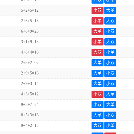
5+2+5=12
小双
大单
2+6+5=13
小单
大双
6+8+9=23
大单
小双
3+1+9=13
小单
大双
4+8+4=16
大双
小单
2+3+2=07
大单
小双
2+9+5=16
大单
小双
2+9+3=14
大单
小双
4+3+5=12
小双
大单
9+8+7=24
小双
大单
8+5+3=16
大单
小双
9+4+2=15
大双
小单