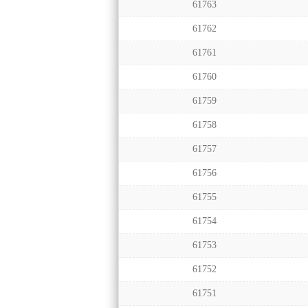
61763
61762
61761
61760
61759
61758
61757
61756
61755
61754
61753
61752
61751