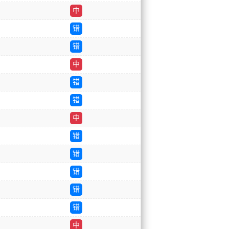
中
错
错
中
错
错
中
错
错
错
错
错
中