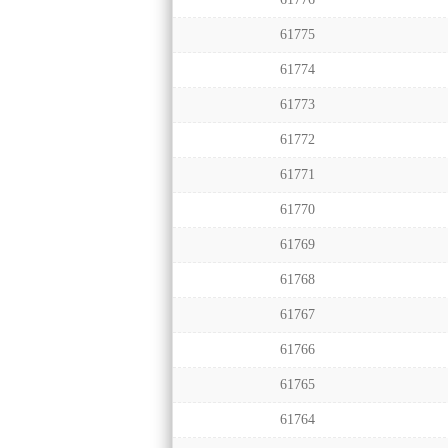
61775
61774
61773
61772
61771
61770
61769
61768
61767
61766
61765
61764