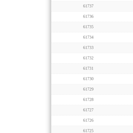
61737
61736
61735
61734
61733
61732
61731
61730
61729
61728
61727
61726
61725