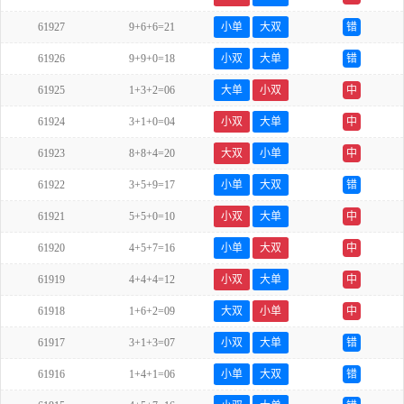
61927
9+6+6=21
小单
大双
错
61926
9+9+0=18
小双
大单
错
61925
1+3+2=06
大单
小双
中
61924
3+1+0=04
小双
大单
中
61923
8+8+4=20
大双
小单
中
61922
3+5+9=17
小单
大双
错
61921
5+5+0=10
小双
大单
中
61920
4+5+7=16
小单
大双
中
61919
4+4+4=12
小双
大单
中
61918
1+6+2=09
大双
小单
中
61917
3+1+3=07
小双
大单
错
61916
1+4+1=06
小单
大双
错