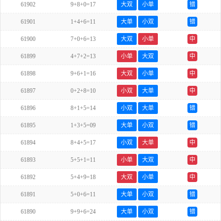
61902
9+8+0=17
大双
小单
错
61901
1+4+6=11
大单
小双
错
61900
7+0+6=13
大双
小单
中
61899
4+7+2=13
小单
大双
中
61898
9+6+1=16
大双
小单
中
61897
0+2+8=10
小双
大单
中
61896
8+1+5=14
小双
大单
错
61895
1+3+5=09
大单
小双
错
61894
8+4+5=17
小双
大单
中
61893
5+5+1=11
小单
大双
中
61892
5+4+9=18
大双
小单
中
61891
5+0+6=11
大单
小双
错
61890
9+9+6=24
大单
小双
错