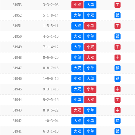
61953
3+3+2=08
小双
大单
中
61952
5+1+8=14
大单
小双
错
61951
1+5+5=11
大双
小单
中
61950
4+5+1=10
大双
小单
错
61949
7+1+4=12
大单
小双
中
61948
8+6+6=20
小单
大双
中
61947
0+8+7=15
大双
小单
错
61946
1+9+6=16
小双
大单
错
61945
9+3+1=13
大双
小单
中
61944
9+2+5=16
小单
大双
中
61943
8+9+5=22
大双
小单
中
61942
1+0+3=04
大双
小单
错
61941
6+3+1=10
大双
小单
错