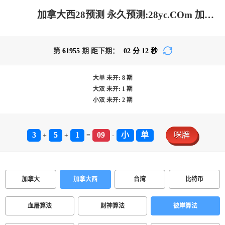
加拿大西28预测 永久预测:28yc.COm 加拿大2.8-加拿大28预测|PC开奖官网咪牌|加拿大28开奖结果预测官网_专注研究加拿大预测!
第
61955
期 距下期：
02
分
12
秒
大单
未开:
8
期
大双
未开:
1
期
小双
未开:
2
期
3
5
1
09
小
单
咪牌
+
+
=
-
加拿大
加拿大西
台湾
比特币
血屠算法
财神算法
彼岸算法