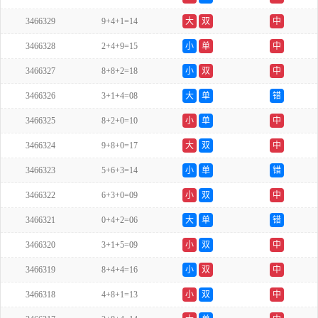
3466329
9+4+1=14
大
双
中
3466328
2+4+9=15
小
单
中
3466327
8+8+2=18
小
双
中
3466326
3+1+4=08
大
单
错
3466325
8+2+0=10
小
单
中
3466324
9+8+0=17
大
双
中
3466323
5+6+3=14
小
单
错
3466322
6+3+0=09
小
双
中
3466321
0+4+2=06
大
单
错
3466320
3+1+5=09
小
双
中
3466319
8+4+4=16
小
双
中
3466318
4+8+1=13
小
双
中