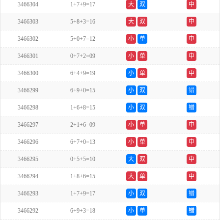
3466304
1+7+9=17
大
双
中
3466303
5+8+3=16
大
双
中
3466302
5+0+7=12
小
单
中
3466301
0+7+2=09
小
单
中
3466300
6+4+9=19
小
单
中
3466299
6+9+0=15
小
双
错
3466298
1+6+8=15
小
双
错
3466297
2+1+6=09
小
单
中
3466296
6+7+0=13
小
单
中
3466295
0+5+5=10
大
双
中
3466294
1+8+6=15
大
单
中
3466293
1+7+9=17
小
双
错
3466292
6+9+3=18
小
单
错