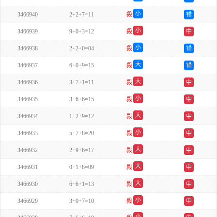
双
小
3466940
2+2+7=11
殺
错
单
小
3466939
9+0+3=12
殺
中
单
小
3466938
2+2+0=04
殺
错
双
大
3466937
6+0+9=15
殺
错
单
大
3466936
3+7+1=11
殺
中
单
小
3466935
3+6+6=15
殺
中
单
大
3466934
1+2+9=12
殺
中
双
小
3466933
5+7+8=20
殺
中
双
大
3466932
2+9+6=17
殺
中
双
大
3466931
0+1+8=09
殺
中
单
大
3466930
6+6+1=13
殺
中
双
小
3466929
3+0+7=10
殺
中
单