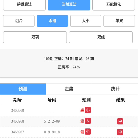
磅礴算法
浩然算法
万能算法
组合
杀组
大小
单双
双项
双组
100期 正确：74 期 错误：26 期
正确率：74%
预测
走势
统计
期号
号码
预测
结果
小
3466969
---
殺
---
双
大
3466968
5+2+2=09
殺
中
单
小
3466967
0+9+9=18
殺
中
单