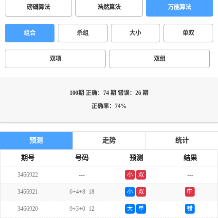
磅礴算法
浩然算法
万能算法
组合
杀组
大小
单双
双项
双组
100期 正确：74 期 错误：26 期
正确率：74%
预测
走势
统计
期号
号码
预测
结果
3466922
---
小
双
---
3466921
6+4+8=18
小
双
中
3466920
9+3+0=12
大
单
错