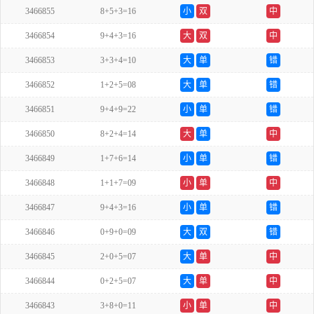
3466855
8+5+3=16
小
双
中
3466854
9+4+3=16
大
双
中
3466853
3+3+4=10
大
单
错
3466852
1+2+5=08
大
单
错
3466851
9+4+9=22
小
单
错
3466850
8+2+4=14
大
单
中
3466849
1+7+6=14
小
单
错
3466848
1+1+7=09
小
单
中
3466847
9+4+3=16
小
单
错
3466846
0+9+0=09
大
双
错
3466845
2+0+5=07
大
单
中
3466844
0+2+5=07
大
单
中
3466843
3+8+0=11
小
单
中