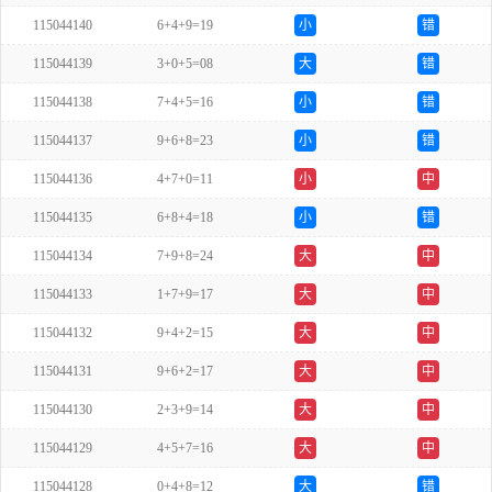
115044140
6+4+9=19
小
错
115044139
3+0+5=08
大
错
115044138
7+4+5=16
小
错
115044137
9+6+8=23
小
错
115044136
4+7+0=11
小
中
115044135
6+8+4=18
小
错
115044134
7+9+8=24
大
中
115044133
1+7+9=17
大
中
115044132
9+4+2=15
大
中
115044131
9+6+2=17
大
中
115044130
2+3+9=14
大
中
115044129
4+5+7=16
大
中
115044128
0+4+8=12
大
错