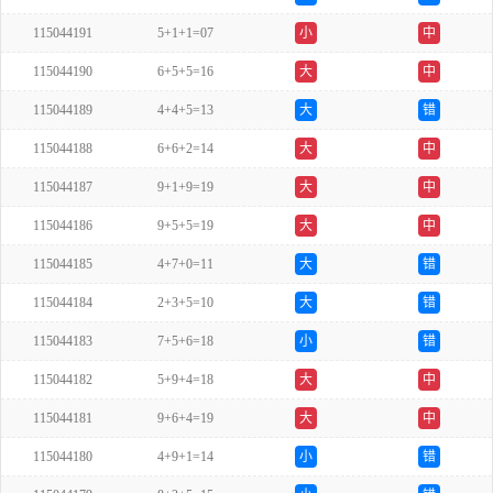
115044191
5+1+1=07
小
中
115044190
6+5+5=16
大
中
115044189
4+4+5=13
大
错
115044188
6+6+2=14
大
中
115044187
9+1+9=19
大
中
115044186
9+5+5=19
大
中
115044185
4+7+0=11
大
错
115044184
2+3+5=10
大
错
115044183
7+5+6=18
小
错
115044182
5+9+4=18
大
中
115044181
9+6+4=19
大
中
115044180
4+9+1=14
小
错