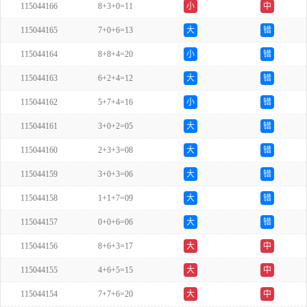
115044166
8+3+0=11
小
中
115044165
7+0+6=13
大
错
115044164
8+8+4=20
小
错
115044163
6+2+4=12
大
错
115044162
5+7+4=16
小
错
115044161
3+0+2=05
大
错
115044160
2+3+3=08
大
错
115044159
3+0+3=06
大
错
115044158
1+1+7=09
大
错
115044157
0+0+6=06
大
错
115044156
8+6+3=17
大
中
115044155
4+6+5=15
大
中
115044154
7+7+6=20
大
中