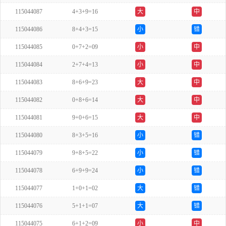
115044087
4+3+9=16
大
中
115044086
8+4+3=15
小
错
115044085
0+7+2=09
小
中
115044084
2+7+4=13
小
中
115044083
8+6+9=23
大
中
115044082
0+8+6=14
大
中
115044081
9+0+6=15
大
中
115044080
8+3+5=16
小
错
115044079
9+8+5=22
小
错
115044078
6+9+9=24
小
错
115044077
1+0+1=02
大
错
115044076
5+1+1=07
大
错
115044075
6+1+2=09
小
中