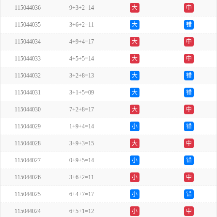
115044036
9+3+2=14
大
中
115044035
3+6+2=11
大
错
115044034
4+9+4=17
大
中
115044033
4+5+5=14
大
中
115044032
3+2+8=13
大
错
115044031
3+1+5=09
大
错
115044030
7+2+8=17
大
中
115044029
1+9+4=14
小
错
115044028
3+9+3=15
大
中
115044027
0+9+5=14
小
错
115044026
3+6+2=11
小
中
115044025
6+4+7=17
小
错
115044024
6+5+1=12
小
中