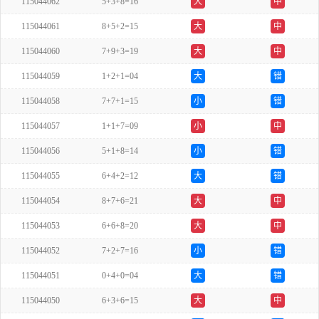
115044062
5+3+8=16
大
中
115044061
8+5+2=15
大
中
115044060
7+9+3=19
大
中
115044059
1+2+1=04
大
错
115044058
7+7+1=15
小
错
115044057
1+1+7=09
小
中
115044056
5+1+8=14
小
错
115044055
6+4+2=12
大
错
115044054
8+7+6=21
大
中
115044053
6+6+8=20
大
中
115044052
7+2+7=16
小
错
115044051
0+4+0=04
大
错
115044050
6+3+6=15
大
中