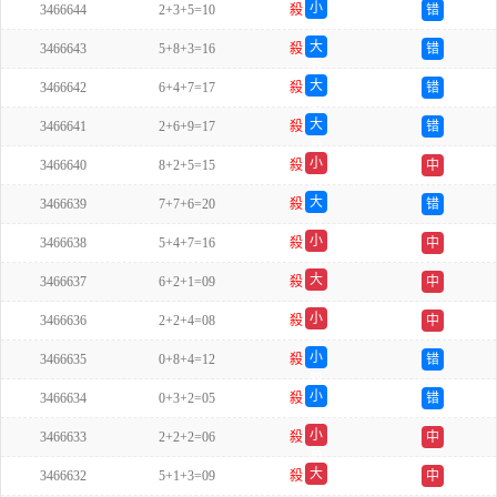
小
3466644
2+3+5=10
殺
错
双
大
3466643
5+8+3=16
殺
错
双
大
3466642
6+4+7=17
殺
错
单
大
3466641
2+6+9=17
殺
错
单
小
3466640
8+2+5=15
殺
中
单
大
3466639
7+7+6=20
殺
错
双
小
3466638
5+4+7=16
殺
中
单
大
3466637
6+2+1=09
殺
中
双
小
3466636
2+2+4=08
殺
中
单
小
3466635
0+8+4=12
殺
错
双
小
3466634
0+3+2=05
殺
错
单
小
3466633
2+2+2=06
殺
中
单
大
3466632
5+1+3=09
殺
中
单