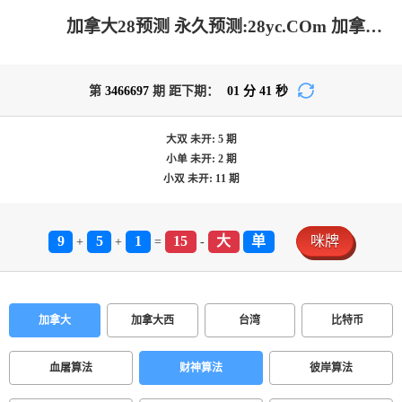
加拿大28预测 永久预测:28yc.COm 加拿大2.8-加拿大28预测|PC开奖官网咪牌|加拿大28开奖结果预测官网_专注研究加拿大预测!
第
3466697
期 距下期：
01
分
41
秒
大双
未开:
5
期
小单
未开:
2
期
小双
未开:
11
期
9
5
1
15
大
单
咪牌
+
+
=
-
加拿大
加拿大西
台湾
比特币
血屠算法
财神算法
彼岸算法