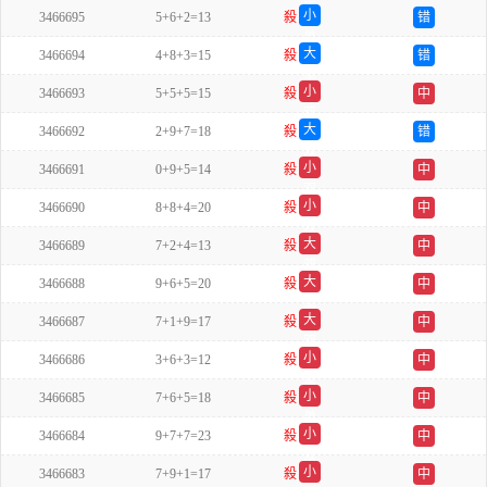
小
3466695
5+6+2=13
殺
错
单
大
3466694
4+8+3=15
殺
错
单
小
3466693
5+5+5=15
殺
中
双
大
3466692
2+9+7=18
殺
错
双
小
3466691
0+9+5=14
殺
中
双
小
3466690
8+8+4=20
殺
中
双
大
3466689
7+2+4=13
殺
中
双
大
3466688
9+6+5=20
殺
中
单
大
3466687
7+1+9=17
殺
中
双
小
3466686
3+6+3=12
殺
中
单
小
3466685
7+6+5=18
殺
中
单
小
3466684
9+7+7=23
殺
中
双
小
3466683
7+9+1=17
殺
中