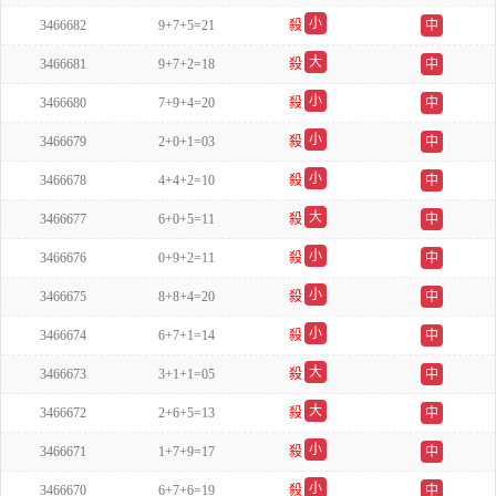
双
小
3466682
9+7+5=21
殺
中
单
大
3466681
9+7+2=18
殺
中
单
小
3466680
7+9+4=20
殺
中
双
小
3466679
2+0+1=03
殺
中
双
小
3466678
4+4+2=10
殺
中
单
大
3466677
6+0+5=11
殺
中
双
小
3466676
0+9+2=11
殺
中
双
小
3466675
8+8+4=20
殺
中
单
小
3466674
6+7+1=14
殺
中
单
大
3466673
3+1+1=05
殺
中
双
大
3466672
2+6+5=13
殺
中
双
小
3466671
1+7+9=17
殺
中
双
小
3466670
6+7+6=19
殺
中