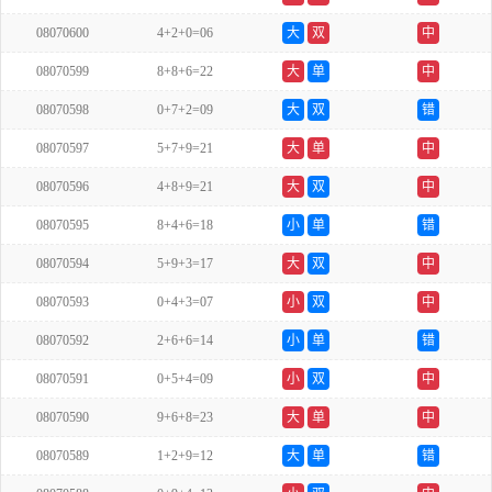
08070600
4+2+0=06
大
双
中
08070599
8+8+6=22
大
单
中
08070598
0+7+2=09
大
双
错
08070597
5+7+9=21
大
单
中
08070596
4+8+9=21
大
双
中
08070595
8+4+6=18
小
单
错
08070594
5+9+3=17
大
双
中
08070593
0+4+3=07
小
双
中
08070592
2+6+6=14
小
单
错
08070591
0+5+4=09
小
双
中
08070590
9+6+8=23
大
单
中
08070589
1+2+9=12
大
单
错