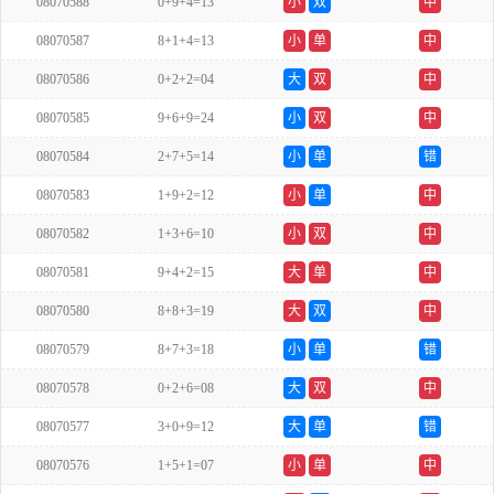
08070588
0+9+4=13
小
双
中
08070587
8+1+4=13
小
单
中
08070586
0+2+2=04
大
双
中
08070585
9+6+9=24
小
双
中
08070584
2+7+5=14
小
单
错
08070583
1+9+2=12
小
单
中
08070582
1+3+6=10
小
双
中
08070581
9+4+2=15
大
单
中
08070580
8+8+3=19
大
双
中
08070579
8+7+3=18
小
单
错
08070578
0+2+6=08
大
双
中
08070577
3+0+9=12
大
单
错
08070576
1+5+1=07
小
单
中