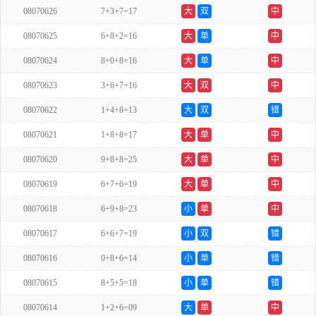
08070626
7+3+7=17
大
双
中
08070625
6+8+2=16
大
单
中
08070624
8+0+8=16
大
单
中
08070623
3+6+7=16
大
双
中
08070622
1+4+8=13
大
双
错
08070621
1+8+8=17
大
单
中
08070620
9+8+8=25
大
单
中
08070619
6+7+6=19
大
单
中
08070618
6+9+8=23
小
单
中
08070617
6+6+7=19
小
双
错
08070616
0+8+6=14
小
单
错
08070615
8+5+5=18
小
单
错
08070614
1+2+6=09
大
单
中