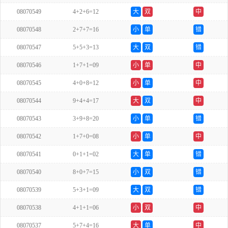
08070549
4+2+6=12
大
双
中
08070548
2+7+7=16
小
单
错
08070547
5+5+3=13
大
双
错
08070546
1+7+1=09
小
单
中
08070545
4+0+8=12
小
单
中
08070544
9+4+4=17
大
双
中
08070543
3+9+8=20
小
单
错
08070542
1+7+0=08
小
单
中
08070541
0+1+1=02
大
单
错
08070540
8+0+7=15
小
双
错
08070539
5+3+1=09
大
双
错
08070538
4+1+1=06
小
双
中
08070537
5+7+4=16
大
单
中