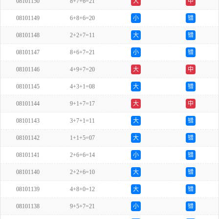
08101150
8+7+6=21
大
中
08101149
6+8+6=20
小
错
08101148
2+2+7=11
大
错
08101147
8+6+7=21
小
错
08101146
4+9+7=20
大
中
08101145
4+3+1=08
大
错
08101144
9+1+7=17
大
中
08101143
3+7+1=11
大
错
08101142
1+1+5=07
大
错
08101141
2+6+6=14
小
错
08101140
2+2+6=10
大
错
08101139
4+8+0=12
大
错
08101138
9+5+7=21
小
错