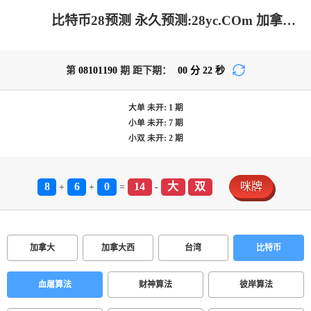
比特币28预测 永久预测:28yc.COm 加拿大2.8-加拿大28预测|PC开奖官网咪牌|加拿大28开奖结果预测官网_专注研究加拿大预测!
第
08101190
期 距下期：
00
分
22
秒
大单
未开:
1
期
小单
未开:
7
期
小双
未开:
2
期
8
6
0
14
大
双
咪牌
+
+
=
-
加拿大
加拿大西
台湾
比特币
血屠算法
财神算法
彼岸算法