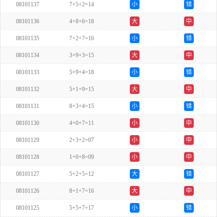
08101137
7+5+2=14
小
错
08101136
4+8+6=18
大
中
08101135
7+2+7=16
小
错
08101134
3+9+3=15
大
中
08101133
5+9+4=18
小
错
08101132
5+1+9=15
大
中
08101131
8+3+4=15
小
错
08101130
4+0+7=11
小
中
08101129
2+3+2=07
小
中
08101128
1+0+8=09
小
中
08101127
5+2+5=12
大
错
08101126
8+1+7=16
大
中
08101125
5+5+7=17
小
错