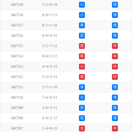
3467519
5+5+9=19
小
错
3467518
0+8+7=15
小
错
3467517
8+1+1=10
单
错
3467516
6+0+9=15
双
错
3467515
3+2+7=12
双
中
3467514
9+6+2=17
单
中
3467513
4+4+5=13
小
中
3467512
5+3+5=13
单
中
3467511
2+7+1=10
单
错
3467510
7+4+0=11
大
错
3467509
2+6+3=11
双
错
3467508
6+9+2=17
双
错
3467507
2+4+9=15
大
中