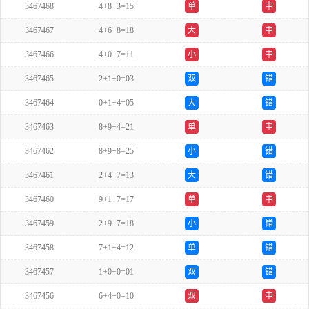
3467468
4+8+3=15
单
中
3467467
4+6+8=18
大
中
3467466
4+0+7=11
小
中
3467465
2+1+0=03
双
错
3467464
0+1+4=05
大
错
3467463
8+9+4=21
单
中
3467462
8+9+8=25
小
错
3467461
2+4+7=13
大
错
3467460
9+1+7=17
单
中
3467459
2+9+7=18
小
错
3467458
7+1+4=12
单
错
3467457
1+0+0=01
双
错
3467456
6+4+0=10
双
中