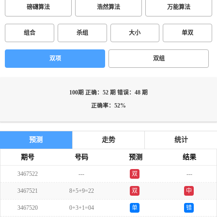
磅礴算法
浩然算法
万能算法
组合
杀组
大小
单双
双项
双组
100期 正确：52 期 错误：48 期
正确率：52%
预测
走势
统计
期号
号码
预测
结果
3467522
---
双
---
3467521
8+5+9=22
双
中
3467520
0+3+1=04
单
错