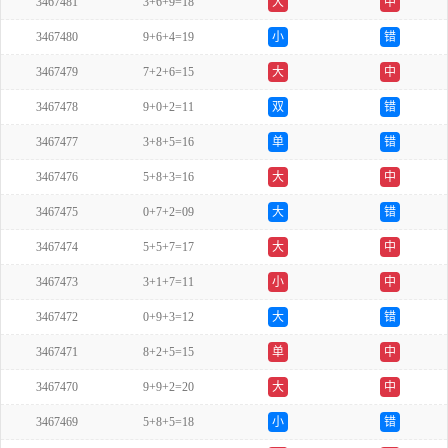
3467481
3+6+9=18
大
中
3467480
9+6+4=19
小
错
3467479
7+2+6=15
大
中
3467478
9+0+2=11
双
错
3467477
3+8+5=16
单
错
3467476
5+8+3=16
大
中
3467475
0+7+2=09
大
错
3467474
5+5+7=17
大
中
3467473
3+1+7=11
小
中
3467472
0+9+3=12
大
错
3467471
8+2+5=15
单
中
3467470
9+9+2=20
大
中
3467469
5+8+5=18
小
错